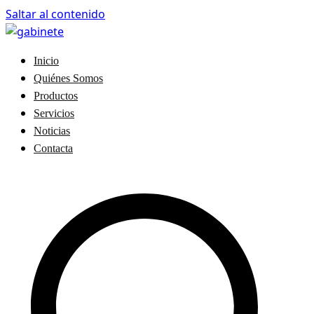
Saltar al contenido
Gabinete de Mediadores de Seguros – Ruiz Re Jerez
Correduría de Seguros - Jerez de la Frontera , Cadiz.
Inicio
Seguros de vida, decesos, hogar, salud.
Quiénes Somos
Productos
Servicios
Noticias
Contacta